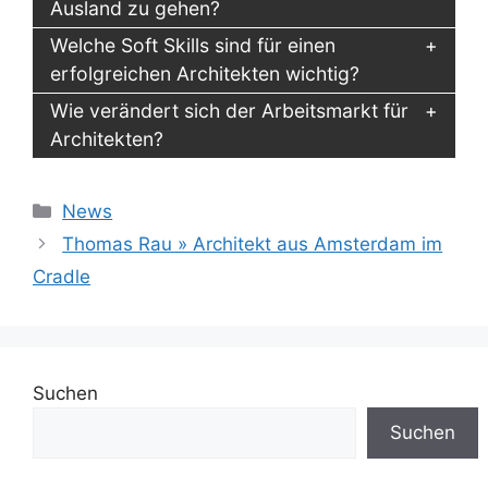
Ausland zu gehen?
Welche Soft Skills sind für einen
erfolgreichen Architekten wichtig?
Wie verändert sich der Arbeitsmarkt für
Architekten?
Kategorien
News
Thomas Rau » Architekt aus Amsterdam im
Cradle
Suchen
Suchen