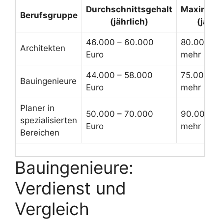
Durchschnittsgehalt
Maximalg
Berufsgruppe
(jährlich)
(jährl
46.000 – 60.000
80.000 Eu
Architekten
Euro
mehr
44.000 – 58.000
75.000 Eu
Bauingenieure
Euro
mehr
Planer in
50.000 – 70.000
90.000 E
spezialisierten
Euro
mehr
Bereichen
Bauingenieure:
Verdienst und
Vergleich