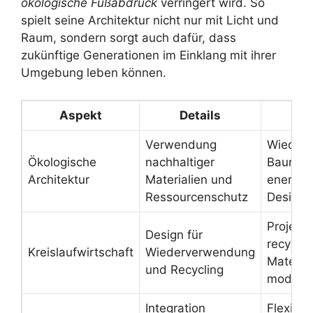
ökologische Fußabdruck
verringert wird. So
spielt seine Architektur nicht nur mit Licht und
Raum, sondern sorgt auch dafür, dass
zukünftige Generationen im Einklang mit ihrer
Umgebung leben können.
Aspekt
Details
Be
Verwendung
Wieder
Ökologische
nachhaltiger
Baumate
Architektur
Materialien und
energiee
Ressourcenschutz
Designs
Projekte
Design für
recycel
Kreislaufwirtschaft
Wiederverwendung
Material
und Recycling
modula
Integration
Flexible