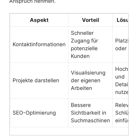
Anspruch nehmen.
Aspekt
Vorteil
Lösungs
Schneller
Zugang für
Platzier
Kontaktinformationen
potenzielle
oder Foo
Kunden
Hochwert
Visualisierung
und
Projekte darstellen
der eigenen
Detailbe
Arbeiten
nutzen
Bessere
Relevant
SEO-Optimierung
Sichtbarkeit in
Schlüsse
Suchmaschinen
einfügen