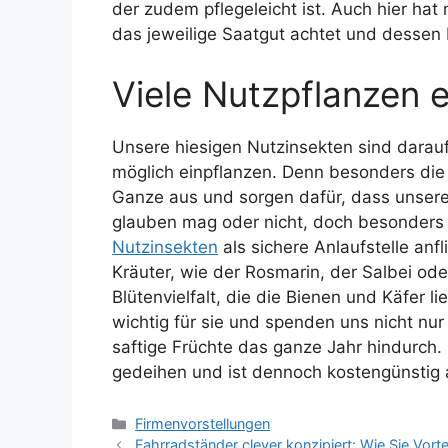
der zudem pflegeleicht ist. Auch hier h
das jeweilige Saatgut achtet und dessen 
Viele Nutzpflanzen 
Unsere hiesigen Nutzinsekten sind darau
möglich einpflanzen. Denn besonders die
Ganze aus und sorgen dafür, dass unser
glauben mag oder nicht, doch besonders 
Nutzinsekten
als sichere Anlaufstelle anf
Kräuter, wie der Rosmarin, der Salbei o
Blütenvielfalt, die die Bienen und Käfer
wichtig für sie und spenden uns nicht nu
saftige Früchte das ganze Jahr hindurch
gedeihen und ist dennoch kostengünstig 
Kategorien
Firmenvorstellungen
Fahrradständer clever konzipiert: Wie Sie Vort