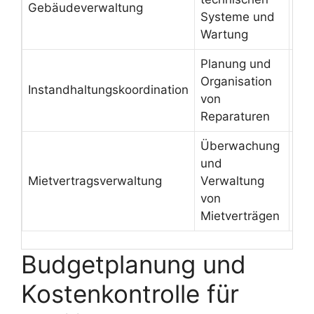
Gebäudeverwaltung
fun
Systeme und
Imm
Wartung
Planung und
gew
Organisation
Instandhaltungskoordination
Sic
von
Ko
Reparaturen
Überwachung
und
ent
Mietvertragsverwaltung
Verwaltung
gut
von
Mi
Mietverträgen
Budgetplanung und
Kostenkontrolle für