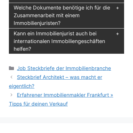
Welche Dokumente benötige ich für die
Zusammenarbeit mit einem
Immobilienjuristen?
Kann ein Immobilienjurist auch bei
internationalen Immobiliengeschäften
helfen?
Kategorien
Job Steckbriefe der Immobilienbranche
Steckbrief Architekt – was macht er
eigentlich?
Erfahrener Immobilienmakler Frankfurt »
Tipps für deinen Verkauf