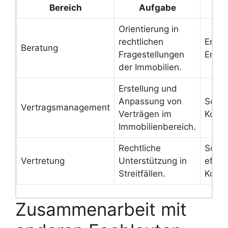
Bereich
Aufgabe
Orientierung in
rechtlichen
Erlei
Beratung
Fragestellungen
Entsc
der Immobilien.
Erstellung und
Anpassung von
Schut
Vertragsmanagement
Verträgen im
Konfli
Immobilienbereich.
Rechtliche
Schne
Vertretung
Unterstützung in
effek
Streitfällen.
Konfli
Zusammenarbeit mit