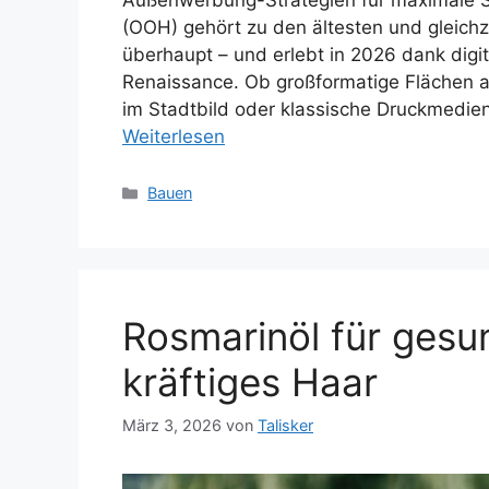
(OOH) gehört zu den ältesten und gleich
überhaupt – und erlebt in 2026 dank dig
Renaissance. Ob großformatige Flächen an
im Stadtbild oder klassische Druckmedien
Weiterlesen
Kategorien
Bauen
Rosmarinöl für ges
kräftiges Haar
März 3, 2026
von
Talisker