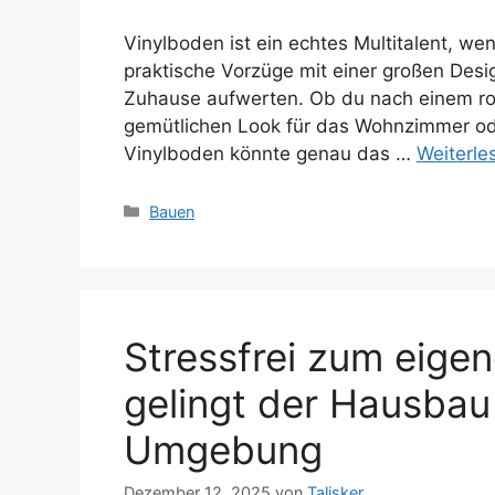
Vinylboden ist ein echtes Multitalent, w
praktische Vorzüge mit einer großen Des
Zuhause aufwerten. Ob du nach einem ro
gemütlichen Look für das Wohnzimmer od
Vinylboden könnte genau das …
Weiterle
Kategorien
Bauen
Stressfrei zum eige
gelingt der Hausbau
Umgebung
Dezember 12, 2025
von
Talisker